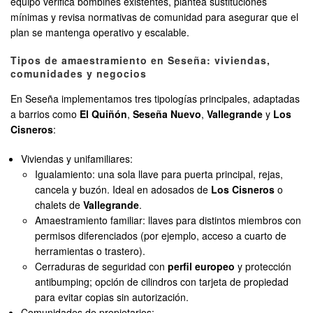
equipo verifica bombines existentes, plantea sustituciones
mínimas y revisa normativas de comunidad para asegurar que el
plan se mantenga operativo y escalable.
Tipos de amaestramiento en Seseña: viviendas,
comunidades y negocios
En Seseña implementamos tres tipologías principales, adaptadas
a barrios como
El Quiñón
,
Seseña Nuevo
,
Vallegrande
y
Los
Cisneros
:
Viviendas y unifamiliares:
Igualamiento: una sola llave para puerta principal, rejas,
cancela y buzón. Ideal en adosados de
Los Cisneros
o
chalets de
Vallegrande
.
Amaestramiento familiar: llaves para distintos miembros con
permisos diferenciados (por ejemplo, acceso a cuarto de
herramientas o trastero).
Cerraduras de seguridad con
perfil europeo
y protección
antibumping; opción de cilindros con tarjeta de propiedad
para evitar copias sin autorización.
Comunidades de propietarios: