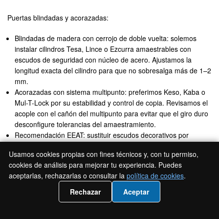
Puertas blindadas y acorazadas:
Blindadas de madera con cerrojo de doble vuelta: solemos
instalar cilindros Tesa, Lince o Ezcurra amaestrables con
escudos de seguridad con núcleo de acero. Ajustamos la
longitud exacta del cilindro para que no sobresalga más de 1–2
mm.
Acorazadas con sistema multipunto: preferimos Keso, Kaba o
Mul-T-Lock por su estabilidad y control de copia. Revisamos el
acople con el cañón del multipunto para evitar que el giro duro
desconfigure tolerancias del amaestramiento.
Recomendación EEAT: sustituir escudos decorativos por
escudos macizos con tornillería pasante y rotor giratorio. La
Usamos cookies propias con fines técnicos y, con tu permiso,
diferencia de resistencia es crítica en viviendas a pie de calle
cookies de análisis para mejorar tu experiencia. Puedes
de Seseña Nuevo.
aceptarlas, rechazarlas o consultar la
política de cookies
.
Portales de comunidades:
📲 Llámanos 919932526
Rechazar
Aceptar
Integración con cerraderos eléctricos: verificamos que el