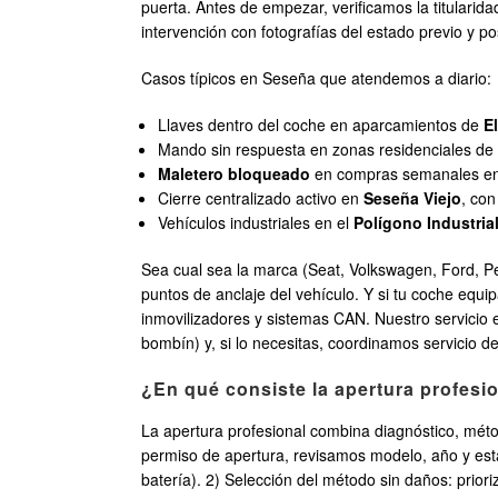
puerta. Antes de empezar, verificamos la titularid
intervención con fotografías del estado previo y po
Casos típicos en Seseña que atendemos a diario:
Llaves dentro del coche en aparcamientos de
E
Mando sin respuesta en zonas residenciales d
Maletero bloqueado
en compras semanales e
Cierre centralizado activo en
Seseña Viejo
, con
Vehículos industriales en el
Polígono Industria
Sea cual sea la marca (Seat, Volkswagen, Ford, Pe
puntos de anclaje del vehículo. Y si tu coche equi
inmovilizadores y sistemas CAN. Nuestro servicio 
bombín) y, si lo necesitas, coordinamos servicio d
¿En qué consiste la apertura profes
La apertura profesional combina diagnóstico, métod
permiso de apertura, revisamos modelo, año y estad
batería). 2) Selección del método sin daños: prio