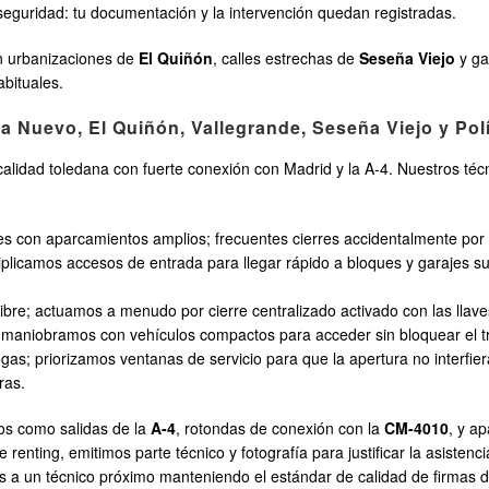
eguridad: tu documentación y la intervención quedan registradas.
n urbanizaciones de
El Quiñón
, calles estrechas de
Seseña Viejo
y ga
abituales.
 Nuevo, El Quiñón, Vallegrande, Seseña Viejo y Polí
ocalidad toledana con fuerte conexión con Madrid y la A-4. Nuestros té
s con aparcamientos amplios; frecuentes cierres accidentalmente por 
iplicamos accesos de entrada para llegar rápido a bloques y garajes su
libre; actuamos a menudo por cierre centralizado activado con las llaves
; maniobramos con vehículos compactos para acceder sin bloquear el trá
egas; priorizamos ventanas de servicio para que la apertura no interfier
ras.
os como salidas de la
A-4
, rotondas de conexión con la
CM-4010
, y a
enting, emitimos parte técnico y fotografía para justificar la asistenci
s a un técnico próximo manteniendo el estándar de calidad de firmas 