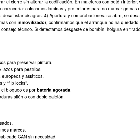
r el cierre sin alterar la codificación. En maleteros con botón interior
a carrocería: colocamos láminas y protectores para no marcar gomas ni
 desajustar bisagras. 4) Apertura y comprobaciones: se abre, se desact
temas con
inmovilizador
, confirmamos que el arranque no ha quedado 
consejo técnico. Si detectamos desgaste de bombín, holgura en tirado
cos para preservar pintura.
 lazos para pestillos.
s europeos y asiáticos.
 y “flip locks”.
o el bloqueo es por
batería agotada
.
aduras sifón o con doble paletón.
isados.
zamos marcos.
cableado CAN sin necesidad.