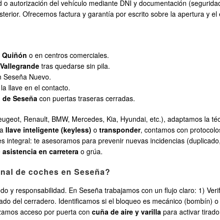
ad o autorización del vehículo mediante DNI y documentación (seguridad
sterior. Ofrecemos factura y garantía por escrito sobre la apertura y el
l Quiñón
o en centros comerciales.
e
Vallegrande
tras quedarse sin pila.
n Seseña Nuevo.
 la llave en el contacto.
l de Seseña
con puertas traseras cerradas.
ugeot, Renault, BMW, Mercedes, Kia, Hyundai, etc.), adaptamos la técni
pa
llave inteligente (keyless)
o
transponder
, contamos con protocolos
es integral: te asesoramos para prevenir nuevas incidencias (duplicado
e
asistencia en carretera
o grúa.
ional de coches en Seseña?
o y responsabilidad. En Seseña trabajamos con un flujo claro: 1) Veri
o del cerradero. Identificamos si el bloqueo es mecánico (bombín) o el
rizamos acceso por puerta con
cuña de aire y varilla
para activar tirador